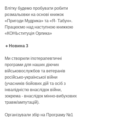
Влітку будемо пробувати робити 
розмальовки на основі книжок 
«Пригоди Мудрика» та «Я- Табун». 
Працюємо над наступною книжкою 
«КОНЬституція Орлика»
🔸
Новина 3
Ми створили іпотерапевтичні 
програми для наших діючих 
військовослужбов та ветеранів 
російсько-української війни 
(учасників бойових дій та осіб з 
інвалідністю внаслідок війни, 
зокрема - внаслідок мінно-вибухових 
травм/ампутацій).
Організували збір на Програму №1 