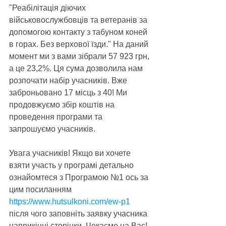
"Реабілітація діючих 
військовослужбовців та ветеранів за 
допомогою контакту з табуном коней 
в горах. Без верхової їзди." На даний 
момент ми з вами зібрали 57 923 грн, 
а це 23,2%. Ця сума дозволила нам 
розпочати набір учасників. Вже 
заброньовано 17 місць з 40! Ми 
продовжуємо збір коштів на 
проведення програми та 
запрошуємо учасників.
Увага учасників! Якщо ви хочете 
взяти участь у програмі детально 
ознайомтеся з Програмою №1 ось за 
цим посиланням 
https://www.hutsulkoni.com/ew-p1
після чого заповніть заявку учасника 
наприкінці сторінки. Чекаємо на Вас! 