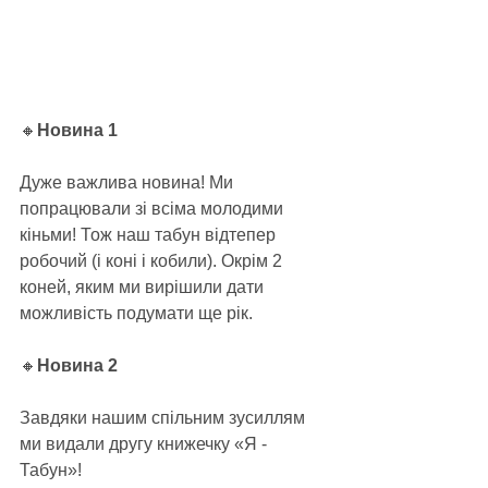
🔸
Новина 1
Дуже важлива новина! Ми 
попрацювали зі всіма молодими 
кіньми! Тож наш табун відтепер 
робочий (і коні і кобили). Окрім 2 
коней, яким ми вирішили дати 
можливість подумати ще рік.
🔸
Новина 2
Завдяки нашим спільним зусиллям 
ми видали другу книжечку «Я - 
Табун»!