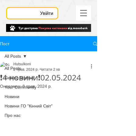
Увійти
Пост
All Posts
Hutsulkoni
All Posts
2 трав. 2024 р.
Читати 2 хв
❗️4 новини❗️02.05.2024
Getting Started
Оновлено:
8 трав. 2024 р.
Your Community
Новини
Новини ГО "Кінний Світ"
Про нас