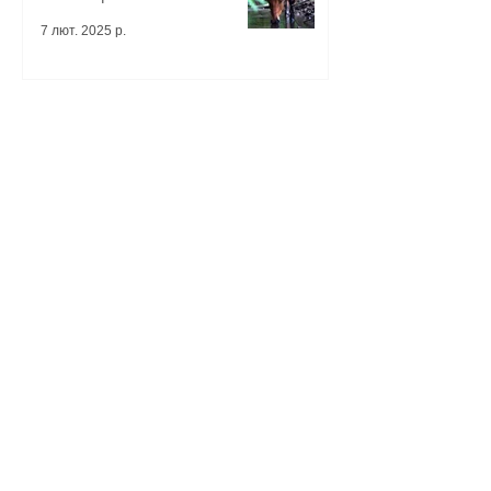
7 лют. 2025 р.
Наші кінні походи це сеанси
іпотерапії
21 січ. 2025 р.
Ми сьогодні❄️🐴 Дивіться
невеличкий репортаж від
Олександра Ігнатенка😉
12 січ. 2025 р.
Кінний похід у горах:
реальність, що перевершує
мрії
11 січ. 2025 р.