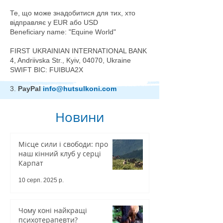
Те, що може знадобитися для тих, хто
відправляє у EUR або USD
Beneficiary name: "Equine World"
FIRST UKRAINIAN INTERNATIONAL BANK
4, Andriivska Str., Kyiv, 04070, Ukraine
SWIFT BIC: FUIBUA2X
3.
PayPal
info@hutsulkoni.com
Новини
Місце сили і свободи: про
наш кінний клуб у серці
Карпат
10 серп. 2025 р.
Чому коні найкращі
психотерапевти?