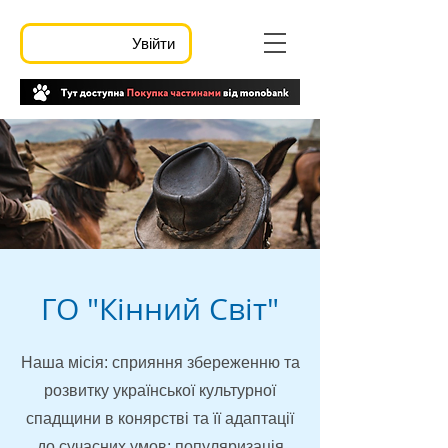
Увійти
ГО "Кінний Світ"
Наша місія: сприяння збереженню та
розвитку української культурної
спадщини в конярстві та її адаптації
до сучасних умов; популяризація