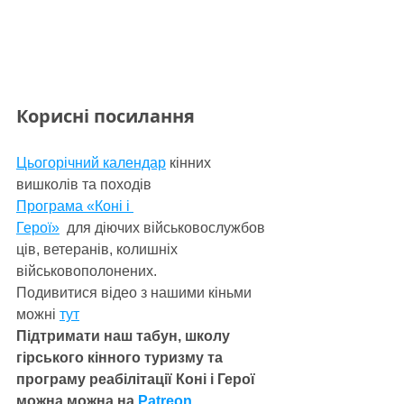
Корисні посилання
Цьогорічний календар
 кінних 
вишколів та походів
Програма «Коні і 
Герої»
для
діючих
 військовослужбов
ців, ветеранів, колишніх 
військовополонених.
Подивитися відео з нашими кіньми 
можні 
тут
Підтримати наш табун, школу 
гірського кінного туризму та 
програму реабілітації Коні і Герої 
можна можна на 
Patreon