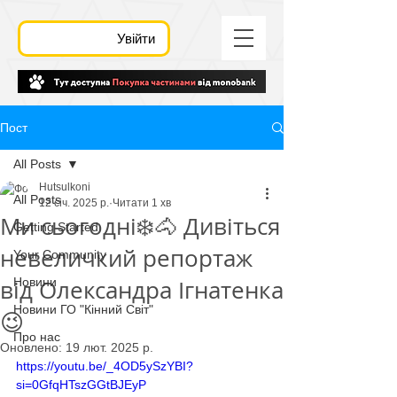
Увійти
Пост
All Posts
Hutsulkoni
All Posts
12 січ. 2025 р.
Читати 1 хв
Ми сьогодні❄️🐴 Дивіться
Getting Started
невеличкий репортаж
Your Community
від Олександра Ігнатенка
Новини
Новини ГО "Кінний Світ"
😉
Про нас
Оновлено:
19 лют. 2025 р.
https://youtu.be/_4OD5ySzYBI?
si=0GfqHTszGGtBJEyP