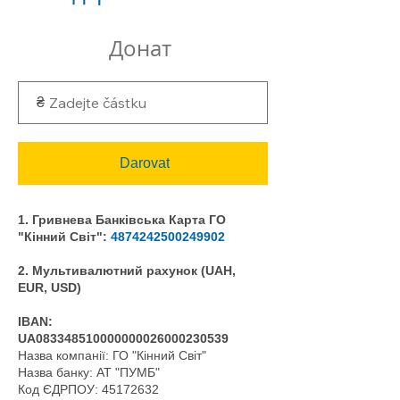
Донат
₴
Darovat
1. Гривнева Банківська Карта ГО
"Кінний Світ":
4874242500249902
2. Мультивалютний рахунок (UAH,
EUR, USD)
IBAN:
UA083348510000000026000230539
Назва компанії: ГО "Кінний Світ"
Назва банку: АТ "ПУМБ"
Код ЄДРПОУ:
45172632