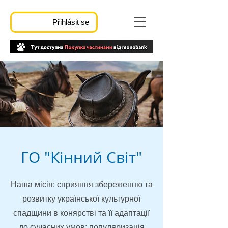
Přihlásit se
ГО "Кінний Світ"
Наша місія: сприяння збереженню та
розвитку української культурної
спадщини в конярстві та її адаптації
до сучасних умов; популяризація